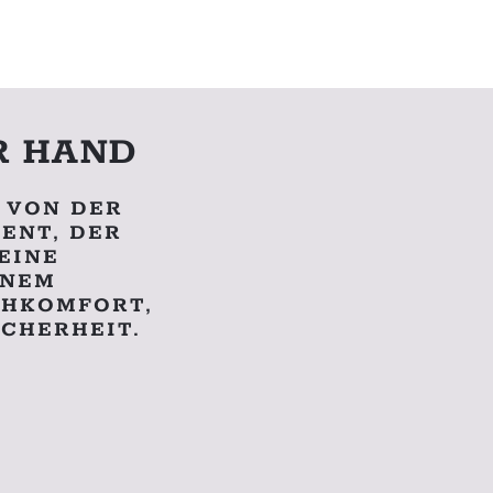
R HAND
 VON DER
ENT, DER
EINE
INEM
EHKOMFORT,
ICHERHEIT.